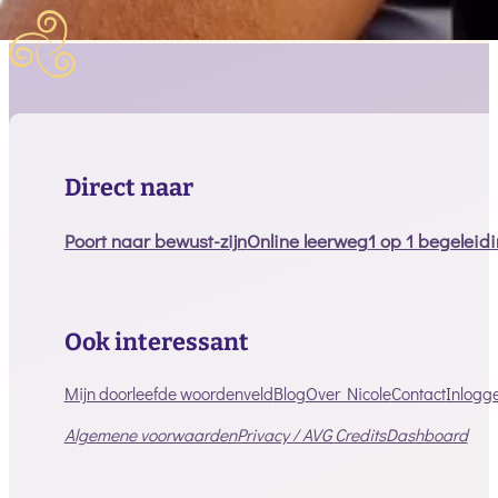
Direct naar
Poort naar bewust-zijn
Online leerweg
1 op 1 begeleid
Ook interessant
Mijn doorleefde woordenveld
Blog
Over Nicole
Contact
Inlogg
Algemene voorwaarden
Privacy / AVG
Credits
Dashboard