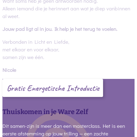
Want soms heb je geen antwoorden nodig.
Alleen iemand die je herinnert aan wat je diep vanbinnen
al weet.
Jouw pad ligt al in jou. Ik help je het terug te voelen.
Verbonden in Licht en Liefde,
met elkaar en voor elkaar,
samen zijn we één.
Nicole
Gratis Energetische Introductie
Thuiskomen in je Ware Zelf
Dit samen-zijn is meer dan een masterclass. Het is een
eerste afstemming op jouw trilling — een zachte