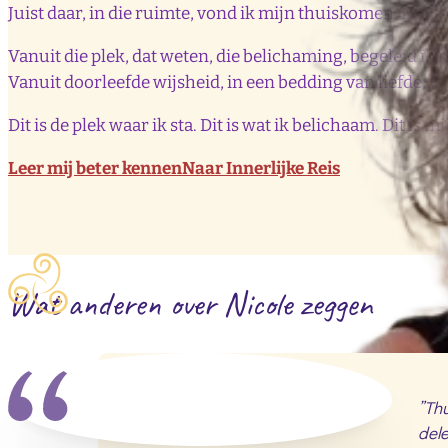
Juist daar, in die ruimte, vond ik mijn thuiskomen. Niet
Vanuit die plek, dat weten, die belichaming, begeleid i
Vanuit doorleefde wijsheid, in een bedding van liefde, 
Dit is de plek waar ik sta. Dit is wat ik belichaam. Dit is m
Leer mij beter kennen
Naar Innerlijke Reis
Wat anderen over Nicole zeggen
”Thu
dele