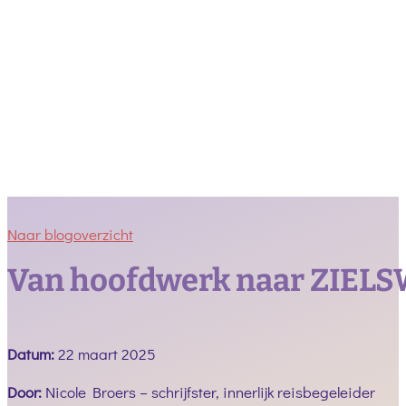
Naar blogoverzicht
Van hoofdwerk naar ZIEL
Datum:
22 maart 2025
Door:
Nicole Broers – schrijfster, innerlijk reisbegeleider