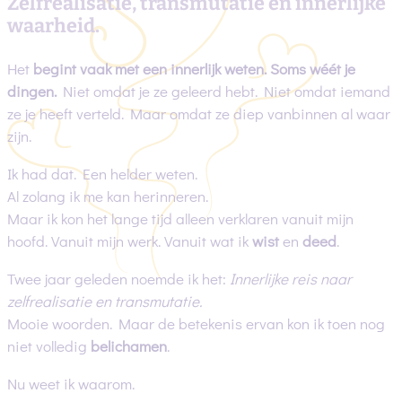
Zelfrealisatie, transmutatie en innerlijke
waarheid.
Het
begint vaak met een innerlijk weten. Soms wéét je
dingen.
Niet omdat je ze geleerd hebt. Niet omdat iemand
ze je heeft verteld. Maar omdat ze diep vanbinnen al waar
zijn.
Ik had dat. Een helder weten.
Al zolang ik me kan herinneren.
Maar ik kon het lange tijd alleen verklaren vanuit mijn
hoofd. Vanuit mijn werk. Vanuit wat ik
wist
en
deed
.
Twee jaar geleden noemde ik het:
Innerlijke reis naar
zelfrealisatie en transmutatie.
Mooie woorden. Maar de betekenis ervan kon ik toen nog
niet volledig
belichamen
.
Nu weet ik waarom.