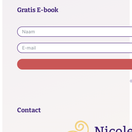
Gratis E-book
Alternative:
O
Contact