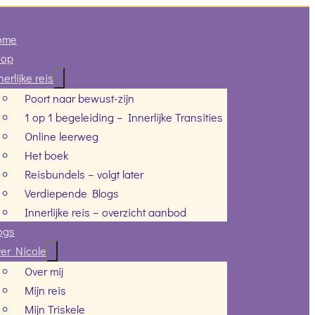
ome
hop
nerlijke reis
Poort naar bewust-zijn
1 op 1 begeleiding – Innerlijke Transities
Online leerweg
Het boek
Reisbundels – volgt later
Verdiepende Blogs
Innerlijke reis – overzicht aanbod
ogs
er Nicole
Over mij
Mijn reis
Mijn Triskele