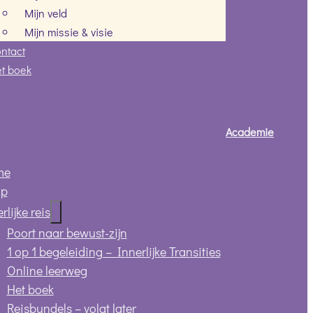
Mijn veld
Mijn missie & visie
ntact
t boek
Academie
me
op
rlijke reis
Poort naar bewust-zijn
1 op 1 begeleiding – Innerlijke Transities
Online leerweg
Het boek
Reisbundels – volgt later