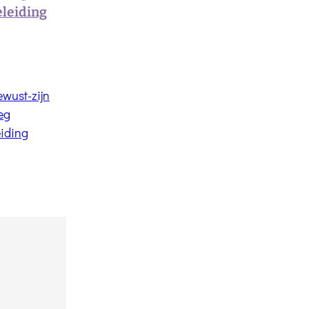
eleiding
ewust-zijn
eg
eiding