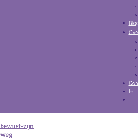
Blo
Ove
Con
Het
 bewust-zijn
rweg