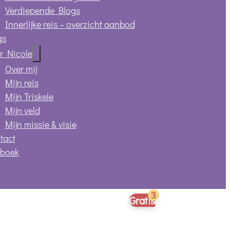
Verdiepende Blogs
Innerlijke reis – overzicht aanbod
gs
r Nicole
Over mij
Mijn reis
Mijn Triskele
Mijn veld
Mijn missie & visie
tact
 boek
Gratis