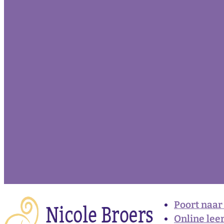
Poort naar
Online lee