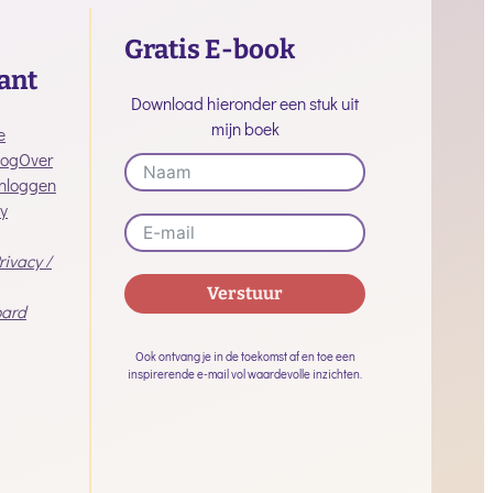
Gratis E-book
ant
Download hieronder een stuk uit
mijn boek
e
log
Over
Inloggen
y
rivacy /
Verstuur
ard
Alternative:
Ook ontvang je in de toekomst af en toe een
inspirerende e-mail vol waardevolle inzichten.