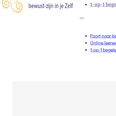
1-op-1 beg
Poort naar b
Online leerw
1-op-1 begel