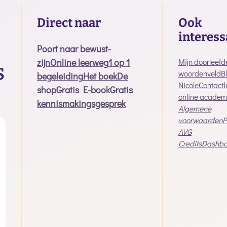
Direct naar
Ook
interess
Poort naar bewust-
zijn
Online leerweg
1 op 1
Mijn doorleefd
woordenveld
B
begeleiding
Het boek
De
Nicole
Contact
shop
Gratis E-book
Gratis
online academ
kennismakingsgesprek
Algemene
voorwaarden
P
AVG
Credits
Dashbo