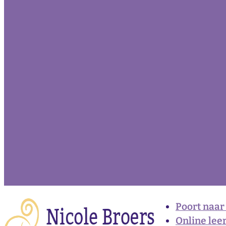
Poort naar
Online lee