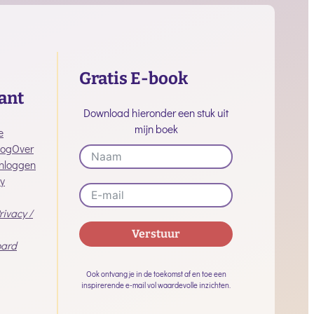
Gratis E-book
ant
Download hieronder een stuk uit
mijn boek
e
log
Over
Inloggen
y
rivacy /
Verstuur
ard
Alternative:
Ook ontvang je in de toekomst af en toe een
inspirerende e-mail vol waardevolle inzichten.