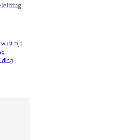
eleiding
ewust-zijn
eg
eiding