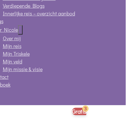
Verdiepende Blogs
Innerlijke reis – overzicht aanbod
gs
r Nicole
Over mij
Mijn reis
Mijn Triskele
Mijn veld
Mijn missie & visie
tact
 boek
Gratis