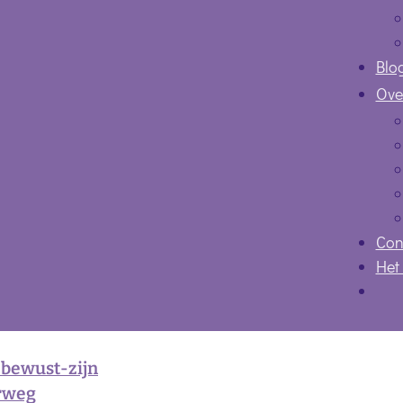
Blo
Ove
Con
Het
 bewust-zijn
rweg