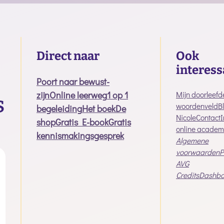
Direct naar
Ook
interess
Poort naar bewust-
zijn
Online leerweg
1 op 1
Mijn doorleefd
woordenveld
B
begeleiding
Het boek
De
Nicole
Contact
shop
Gratis E-book
Gratis
online academ
kennismakingsgesprek
Algemene
voorwaarden
P
AVG
Credits
Dashbo