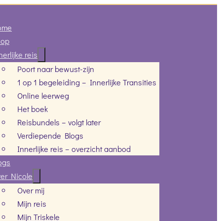
ome
hop
nerlijke reis
Poort naar bewust-zijn
1 op 1 begeleiding – Innerlijke Transities
Online leerweg
Het boek
Reisbundels – volgt later
Verdiepende Blogs
Innerlijke reis – overzicht aanbod
ogs
er Nicole
Over mij
Mijn reis
Mijn Triskele