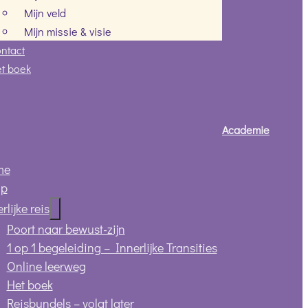
Mijn veld
Mijn missie & visie
ntact
t boek
Academie
me
op
rlijke reis
Poort naar bewust-zijn
1 op 1 begeleiding – Innerlijke Transities
Online leerweg
Het boek
Reisbundels – volgt later