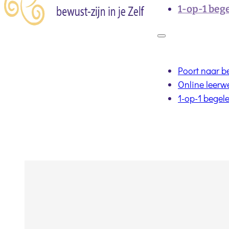
1-op-1 beg
Poort naar b
Online leerw
1-op-1 begel